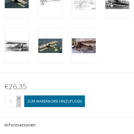
€26,35
+
ZUM WARENKORB HINZUFÜGEN
-
Informationen