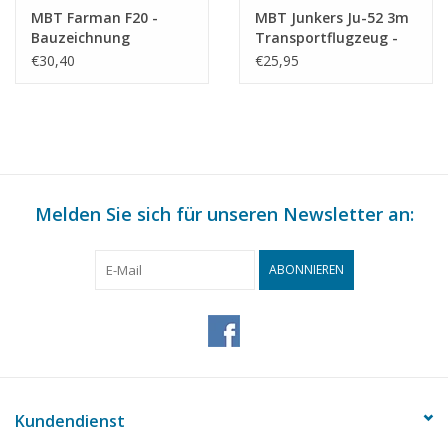
MBT Farman F20 -
MBT Junkers Ju-52 3m
Bauzeichnung
Transportflugzeug -
Maßstab 1 : 20
Bauzeichnung
€30,40
€25,95
(50.13.003)
Maßstab 1 : 48
(50.13.005)
Melden Sie sich für unseren Newsletter an:
ABONNIEREN
Kundendienst