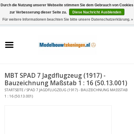
Durch die Nutzung unserer Webseite stimmen Sie dem Gebrauch von Cookies
zur Verbesserung dieser Seite zu.
Diese Nachricht Ausblenden
Für weitere Informationen beachten Sie bitte unsere Datenschutzerklärung. »
0 Artikel - €0,00
Startseite
Schiffe
Züge
MBT SPAD 7 Jagdflugzeug (1917) -
Holzbau
Bauzeichnung Maßstab 1 : 16 (50.13.001)
STARTSEITE
/
SPAD 7 JAGDFLUGZEUG (1917) - BAUZEICHNUNG MASSSTAB 1
Landschaft
: 16 (50.13.001)
Maschinen
Dokumentation