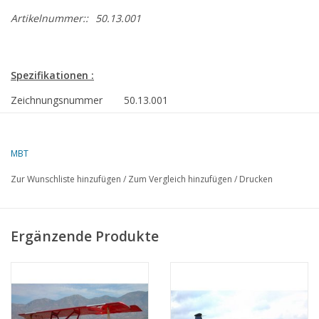
Artikelnummer::
50.13.001
Spezifikationen :
Zeichnungsnummer
50.13.001
Autor
J.H. Bosman
MBT
Beschreibung
SPAD 7 Jagdflugzeug
(1917)
Zur Wunschliste hinzufügen
/
Zum Vergleich hinzufügen
/
Drucken
Ì´Ì_
Qualität
Schwierigkeitsgrad
D
Ergänzende Produkte
Maßstab
1 : 16
Anzahl Blätter A00
0
Anzahl Blätter A0
0