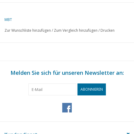
Beschreibung
Luftschiff ("Blimp") Good
Year
MBT
Qualität
Zur Wunschliste hinzufügen
/
Zum Vergleich hinzufügen
/
Drucken
Schwierigkeitsgrad
D
Maßstab
1 : 72
Anzahl Blätter A00
0
Anzahl Blätter A0
0
Melden Sie sich für unseren Newsletter an:
Anzahl Blätter A1
1
Anzahl Blätter A2
0
ABONNIEREN
Anzahl Blätter A3
0
Anzahl Blätter A4
0
Gesamtzahl
1
Zeichnungsblätter