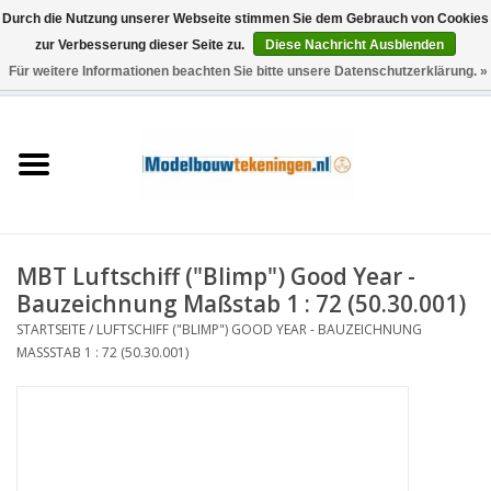
Durch die Nutzung unserer Webseite stimmen Sie dem Gebrauch von Cookies
zur Verbesserung dieser Seite zu.
Diese Nachricht Ausblenden
Für weitere Informationen beachten Sie bitte unsere Datenschutzerklärung. »
0 Artikel - €0,00
Startseite
Schiffe
Züge
MBT Luftschiff ("Blimp") Good Year -
Holzbau
Bauzeichnung Maßstab 1 : 72 (50.30.001)
STARTSEITE
/
LUFTSCHIFF ("BLIMP") GOOD YEAR - BAUZEICHNUNG
Landschaft
MASSSTAB 1 : 72 (50.30.001)
Maschinen
Dokumentation