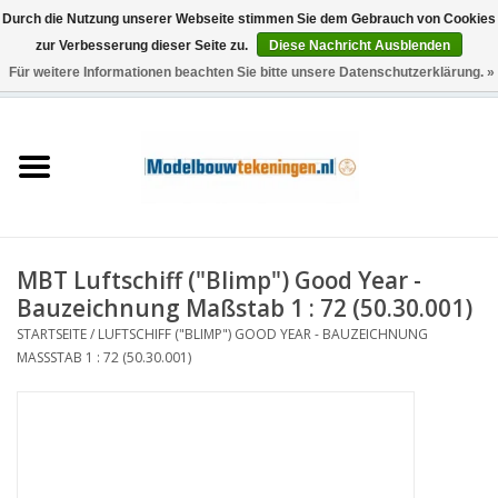
Durch die Nutzung unserer Webseite stimmen Sie dem Gebrauch von Cookies
zur Verbesserung dieser Seite zu.
Diese Nachricht Ausblenden
Für weitere Informationen beachten Sie bitte unsere Datenschutzerklärung. »
0 Artikel - €0,00
Startseite
Schiffe
Züge
MBT Luftschiff ("Blimp") Good Year -
Holzbau
Bauzeichnung Maßstab 1 : 72 (50.30.001)
STARTSEITE
/
LUFTSCHIFF ("BLIMP") GOOD YEAR - BAUZEICHNUNG
Landschaft
MASSSTAB 1 : 72 (50.30.001)
Maschinen
Dokumentation