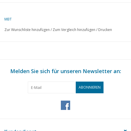
Beschreibung
Luftschiff ("Blimp") Good
Year
MBT
Qualität
Zur Wunschliste hinzufügen
/
Zum Vergleich hinzufügen
/
Drucken
Schwierigkeitsgrad
D
Maßstab
1 : 72
Anzahl Blätter A00
0
Anzahl Blätter A0
0
Melden Sie sich für unseren Newsletter an:
Anzahl Blätter A1
1
Anzahl Blätter A2
0
ABONNIEREN
Anzahl Blätter A3
0
Anzahl Blätter A4
0
Gesamtzahl
1
Zeichnungsblätter