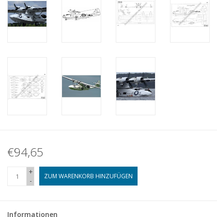
€94,65
+
ZUM WARENKORB HINZUFÜGEN
-
Informationen