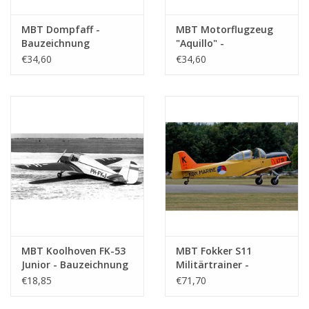
MBT Dompfaff -
MBT Motorflugzeug
Bauzeichnung
"Aquillo" -
Maßstab 1 : N/A
Bauzeichnung
€34,60
€34,60
(50.81.004)
Maßstab 1 : N/A
(50.81.005)
MBT Koolhoven FK-53
MBT Fokker S11
Junior - Bauzeichnung
Militärtrainer -
Maßstab 1 : N/A
Bauzeichnung
€18,85
€71,70
(50.81.006)
Maßstab 1 : 10
(50.81.007)