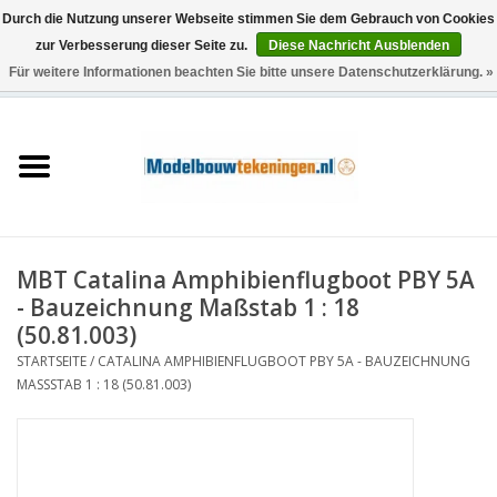
Durch die Nutzung unserer Webseite stimmen Sie dem Gebrauch von Cookies
zur Verbesserung dieser Seite zu.
Diese Nachricht Ausblenden
Für weitere Informationen beachten Sie bitte unsere Datenschutzerklärung. »
0 Artikel - €0,00
Startseite
Schiffe
Züge
MBT Catalina Amphibienflugboot PBY 5A
Holzbau
- Bauzeichnung Maßstab 1 : 18
(50.81.003)
Landschaft
STARTSEITE
/
CATALINA AMPHIBIENFLUGBOOT PBY 5A - BAUZEICHNUNG
MASSSTAB 1 : 18 (50.81.003)
Maschinen
Dokumentation