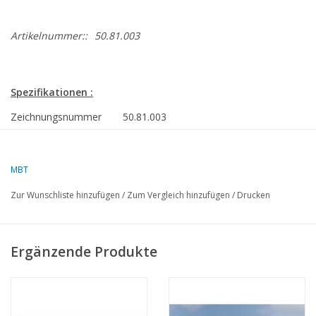
Artikelnummer::
50.81.003
Spezifikationen :
Zeichnungsnummer
50.81.003
Beschreibung
Catalina Amphibienflugboot
PBY 5A
MBT
Ì´Ì_
Qualität
Zur Wunschliste hinzufügen
/
Zum Vergleich hinzufügen
/
Drucken
Schwierigkeitsgrad
D
Maßstab
1 : 18
Ergänzende Produkte
Anzahl Blätter A00
3
Anzahl Blätter A0
0
Anzahl Blätter A1
0