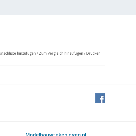
nschliste hinzufügen
/
Zum Vergleich hinzufügen
/
Drucken
 Bar Arbeitsdruck
Modelbouwtekeningen.nl