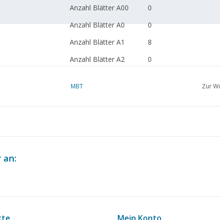
Anzahl Blätter A00
0
Anzahl Blätter A0
0
Anzahl Blätter A1
8
Anzahl Blätter A2
0
Anzahl Blätter A3
0
MBT
Zur Wu
Anzahl Blätter A4
0
Gesamtzahl der
8
Zeichnungsblätter
Anzahl A4-Textblätter
0
 an:
Gewicht in Gramm
340
Besonderheiten
Kessel ausgelegt für 3
Anmerkungen
kte
Mein Konto