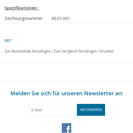
Spezifikationen :
Zeichnungsnummer
60.01.001
Autor
P. Zaal
MBT
Beschreibung
doppeltwirkende oszillierende Expansion
Zur Wunschliste hinzufügen
/
Zum Vergleich hinzufügen
/
Drucken
Qualität
Schwierigkeitsgrad
B
Maßstab
Anzahl Blätter A00
0
Melden Sie sich für unseren Newsletter an:
Anzahl Blätter A0
0
Anzahl Blätter A1
0
ABONNIEREN
Anzahl Blätter A2
0
Anzahl Blätter A3
2