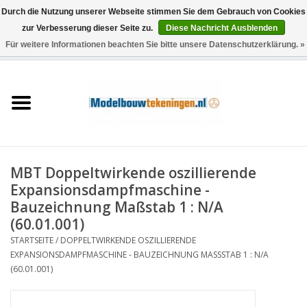
Durch die Nutzung unserer Webseite stimmen Sie dem Gebrauch von Cookies
zur Verbesserung dieser Seite zu.
Diese Nachricht Ausblenden
Für weitere Informationen beachten Sie bitte unsere Datenschutzerklärung. »
0 Artikel - €0,00
Startseite
Schiffe
Züge
MBT Doppeltwirkende oszillierende
Holzbau
Expansionsdampfmaschine -
Bauzeichnung Maßstab 1 : N/A
Landschaft
(60.01.001)
STARTSEITE
/
DOPPELTWIRKENDE OSZILLIERENDE
EXPANSIONSDAMPFMASCHINE - BAUZEICHNUNG MASSSTAB 1 : N/A (
Maschinen
60.01.001)
Dokumentation