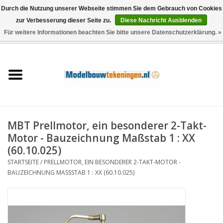
Durch die Nutzung unserer Webseite stimmen Sie dem Gebrauch von Cookies
zur Verbesserung dieser Seite zu.
Diese Nachricht Ausblenden
Für weitere Informationen beachten Sie bitte unsere Datenschutzerklärung. »
0 Artikel - €0,00
Startseite
Schiffe
Züge
MBT Prellmotor, ein besonderer 2-Takt-
Holzbau
Motor - Bauzeichnung Maßstab 1 : XX
(60.10.025)
Landschaft
STARTSEITE
/
PRELLMOTOR, EIN BESONDERER 2-TAKT-MOTOR -
BAUZEICHNUNG MASSSTAB 1 : XX (60.10.025)
Maschinen
Dokumentation