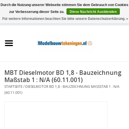
Durch die Nutzung unserer Webseite stimmen Sie dem Gebrauch von Cookies
zur Verbesserung dieser Seite zu.
Diese Nachricht Ausblenden
Für weitere Informationen beachten Sie bitte unsere Datenschutzerklärung. »
0 Artikel - €0,00
Startseite
Schiffe
Züge
MBT Dieselmotor BD 1,8 - Bauzeichnung
Holzbau
Maßstab 1 : N/A (60.11.001)
STARTSEITE
/
DIESELMOTOR BD 1,8 - BAUZEICHNUNG MASSSTAB 1 : N/A (
Landschaft
60.11.001)
Maschinen
Dokumentation