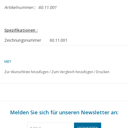
Artikelnummer::
60.11.001
Spezifikationen :
Zeichnungsnummer
60.11.001
Autor
J. Buwalda
MBT
Beschreibung
Dieselmotor BD 1,8
Zur Wunschliste hinzufügen
/
Zum Vergleich hinzufügen
/
Drucken
Qualität
Schwierigkeitsgrad
C
Maßstab
Anzahl Blätter A00
0
Melden Sie sich für unseren Newsletter an:
Anzahl Blätter A0
0
Anzahl Blätter A1
0