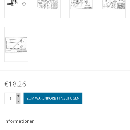
€18,26
+
ZUM WARENKORB HINZUFÜGEN
-
Informationen