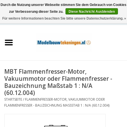
Durch die Nutzung unserer Webseite stimmen Sie dem Gebrauch von Cookies
zur Verbesserung dieser Seite zu.
Diese Nachricht Ausblenden
Für weitere Informationen beachten Sie bitte unsere Datenschutzerklärung. »
0 Artikel - €0,00
Startseite
Schiffe
Züge
MBT Flammenfresser-Motor,
Holzbau
Vakuummotor oder Flammenfresser -
Bauzeichnung Maßstab 1 : N/A
Landschaft
(60.12.004)
STARTSEITE
/
FLAMMENFRESSER-MOTOR, VAKUUMMOTOR ODER
FLAMMENFRESSER - BAUZEICHNUNG MASSSTAB 1 : N/A (60.12.004)
Maschinen
Dokumentation