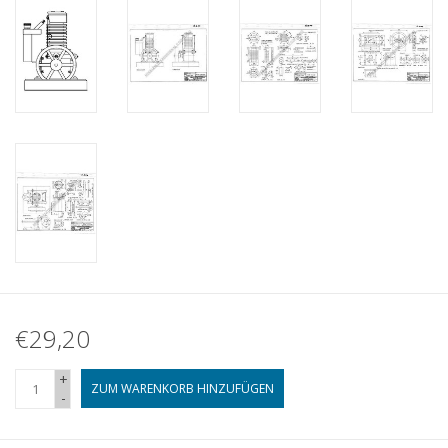
€29,20
+
ZUM WARENKORB HINZUFÜGEN
-