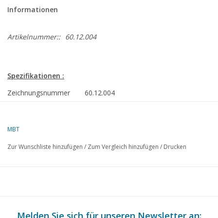
Informationen
Artikelnummer::
60.12.004
Spezifikationen :
Zeichnungsnummer
60.12.004
Autor
H.P. Ham
MBT
Beschreibung
Happer Motor, Vakuummotor oder
Flammenfresser
Zur Wunschliste hinzufügen
/
Zum Vergleich hinzufügen
/
Drucken
Qualität
Schwierigkeitsgrad
D
Maßstab
Anzahl Blätter A00
0
Melden Sie sich für unseren Newsletter an: