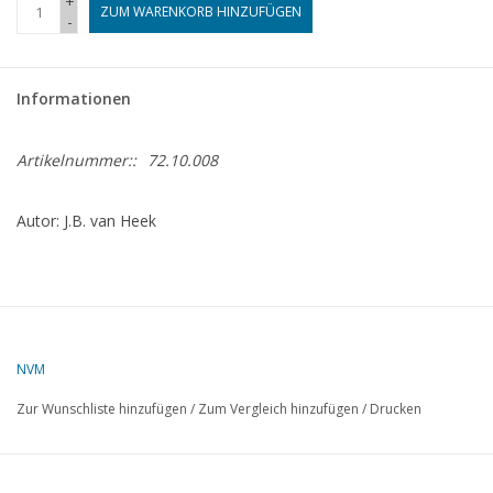
+
ZUM WARENKORB HINZUFÜGEN
-
Zeitschriften
Informationen
Neue Zeichnungen
Artikelnummer::
72.10.008
NEUE ZEITSCHRIFTEN
Autor: J.B. van Heek
ABONNEMENT DER
MODELLBAUER
Baubeschreibungen
NVM
Zur Wunschliste hinzufügen
/
Zum Vergleich hinzufügen
/
Drucken