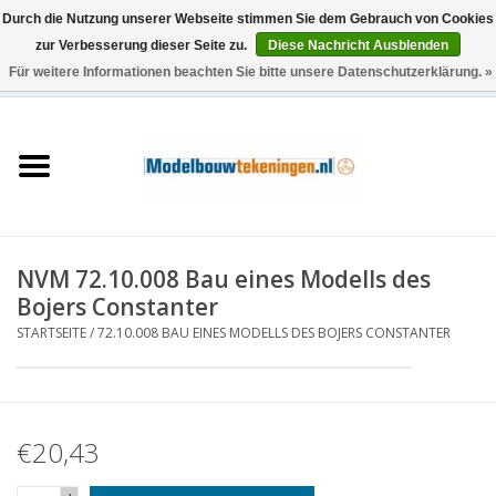
Durch die Nutzung unserer Webseite stimmen Sie dem Gebrauch von Cookies
zur Verbesserung dieser Seite zu.
Diese Nachricht Ausblenden
Für weitere Informationen beachten Sie bitte unsere Datenschutzerklärung. »
0 Artikel - €0,00
Startseite
Schiffe
Züge
NVM 72.10.008 Bau eines Modells des
Holzbau
Bojers Constanter
STARTSEITE
/
72.10.008 BAU EINES MODELLS DES BOJERS CONSTANTER
Landschaft
Maschinen
€20,43
Dokumentation