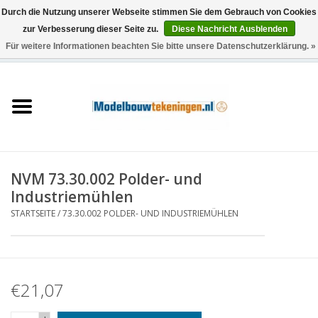
Durch die Nutzung unserer Webseite stimmen Sie dem Gebrauch von Cookies
zur Verbesserung dieser Seite zu.
Diese Nachricht Ausblenden
Für weitere Informationen beachten Sie bitte unsere Datenschutzerklärung. »
0 Artikel - €0,00
Startseite
Schiffe
Züge
NVM 73.30.002 Polder- und
Holzbau
Industriemühlen
STARTSEITE
/
73.30.002 POLDER- UND INDUSTRIEMÜHLEN
Landschaft
Maschinen
€21,07
Dokumentation