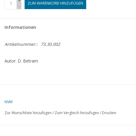
+
ZUM WARENKORB HINZUFÜGEN
-
Zeitschriften
Informationen
Neue Zeichnungen
Artikelnummer::
73.30.002
NEUE ZEITSCHRIFTEN
Autor: D. Betram
ABONNEMENT DER
MODELLBAUER
Baubeschreibungen
NVM
Zur Wunschliste hinzufügen
/
Zum Vergleich hinzufügen
/
Drucken