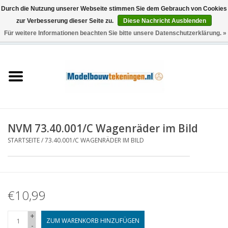
Durch die Nutzung unserer Webseite stimmen Sie dem Gebrauch von Cookies
zur Verbesserung dieser Seite zu.
Diese Nachricht Ausblenden
Für weitere Informationen beachten Sie bitte unsere Datenschutzerklärung. »
0 Artikel - €0,00
Startseite
Schiffe
Züge
NVM 73.40.001/C Wagenräder im Bild
Holzbau
STARTSEITE
/
73.40.001/C WAGENRÄDER IM BILD
Landschaft
€10,99
Maschinen
+
Dokumentation
ZUM WARENKORB HINZUFÜGEN
-