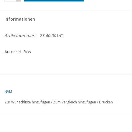
Zeitschriften
Informationen
Neue Zeichnungen
Artikelnummer::
73.40.001/C
NEUE ZEITSCHRIFTEN
Autor : H. Bos
ABONNEMENT DER
MODELLBAUER
Baubeschreibungen
NVM
Zur Wunschliste hinzufügen
/
Zum Vergleich hinzufügen
/
Drucken