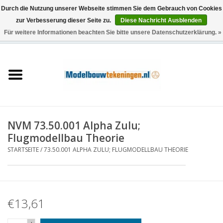
Durch die Nutzung unserer Webseite stimmen Sie dem Gebrauch von Cookies
zur Verbesserung dieser Seite zu.
Diese Nachricht Ausblenden
Für weitere Informationen beachten Sie bitte unsere Datenschutzerklärung. »
0 Artikel - €0,00
Startseite
Schiffe
Züge
NVM 73.50.001 Alpha Zulu;
Holzbau
Flugmodellbau Theorie
STARTSEITE
/
73.50.001 ALPHA ZULU; FLUGMODELLBAU THEORIE
Landschaft
Maschinen
€13,61
Dokumentation