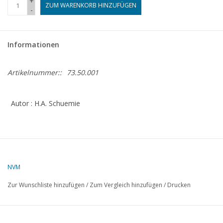
+
ZUM WARENKORB HINZUFÜGEN
-
Zeitschriften
Informationen
Neue Zeichnungen
Artikelnummer::
73.50.001
NEUE ZEITSCHRIFTEN
Autor : H.A. Schuemie
ABONNEMENT DER
MODELLBAUER
Baubeschreibungen
NVM
Zur Wunschliste hinzufügen
/
Zum Vergleich hinzufügen
/
Drucken