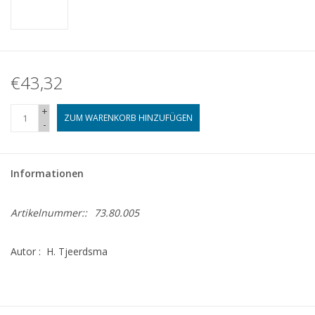
€43,32
+
ZUM WARENKORB HINZUFÜGEN
-
Informationen
Artikelnummer::
73.80.005
Autor : H. Tjeerdsma