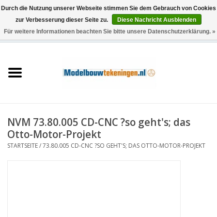
Durch die Nutzung unserer Webseite stimmen Sie dem Gebrauch von Cookies
zur Verbesserung dieser Seite zu.
Diese Nachricht Ausblenden
Für weitere Informationen beachten Sie bitte unsere Datenschutzerklärung. »
0 Artikel - €0,00
Startseite
Schiffe
Züge
NVM 73.80.005 CD-CNC ?so geht's; das
Holzbau
Otto-Motor-Projekt
STARTSEITE
/
73.80.005 CD-CNC ?SO GEHT'S; DAS OTTO-MOTOR-PROJEKT
Landschaft
Maschinen
Dokumentation