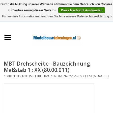
Durch die Nutzung unserer Webseite stimmen Sie dem Gebrauch von Cookies
zur Verbesserung dieser Seite zu.
Diese Nachricht Ausblenden
Für weitere Informationen beachten Sie bitte unsere Datenschutzerklärung. »
0 Artikel - €0,00
Startseite
Schiffe
Züge
MBT Drehscheibe - Bauzeichnung
Holzbau
Maßstab 1 : XX (80.00.011)
STARTSEITE
/
DREHSCHEIBE - BAUZEICHNUNG MASSSTAB 1 : XX (80.00.011)
Landschaft
Maschinen
Dokumentation