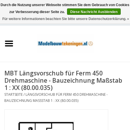
Durch die Nutzung unserer Webseite stimmen Sie dem Gebrauch von Cookies
zur Verbesserung dieser Seite zu.
Diese Nachricht Ausblenden
Für weitere Informationen beachten Sie bitte unsere Datenschutzerklärung. »
0 Artikel - €0,00
Startseite
Schiffe
Züge
MBT Längsvorschub für Ferm 450
Holzbau
Drehmaschine - Bauzeichnung Maßstab
1 : XX (80.00.035)
Landschaft
STARTSEITE
/
LÄNGSVORSCHUB FÜR FERM 450 DREHMASCHINE -
BAUZEICHNUNG MASSSTAB 1 : XX (80.00.035)
Maschinen
Dokumentation