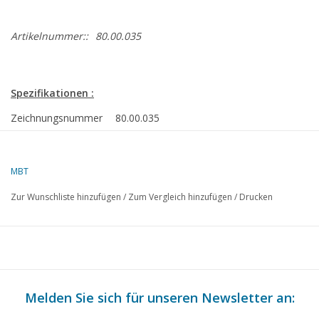
Artikelnummer::
80.00.035
Spezifikationen :
Zeichnungsnummer
80.00.035
Autor
C.P. Nielen
MBT
Beschreibung
Längsvorschub für Ferm 450 Drehmaschine
Zur Wunschliste hinzufügen
/
Zum Vergleich hinzufügen
/
Drucken
Qualität
Schwierigkeitsgrad
D
Maßstab
Anzahl Blätter A00
0
Melden Sie sich für unseren Newsletter an:
Anzahl Blätter A0
0