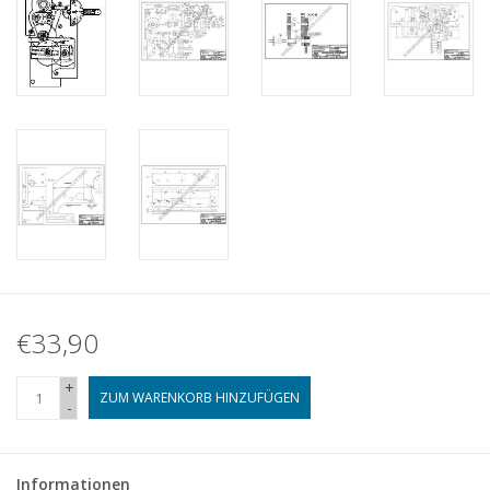
€33,90
+
ZUM WARENKORB HINZUFÜGEN
-
Informationen