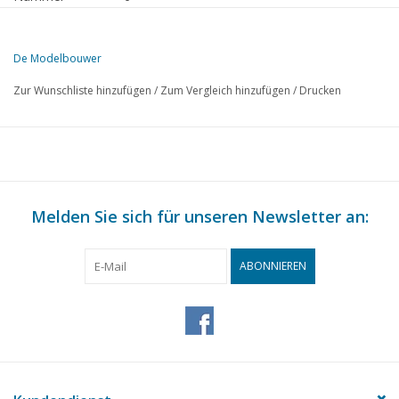
Herausgeber
Modelbouw MediaPrimair B.V.
De Modelbouwer
Diese Ausgabe von De Modelbouwer ist ausschließlich digital (als P
Zur Wunschliste hinzufügen
/
Zum Vergleich hinzufügen
/
Drucken
SEITE
BESCHREIBUNG
303
Von der Chefredaktion
304
Archivplausch
306
Produktinformation: Proxxon Micromot IB/E;
306
Melden Sie sich für unseren Newsletter an:
Wird Modellbau elitär?
307
Modellbau total 2001.
308
Eisenbahnmodellbau, ein teures Hobby erschwinglich gemac
ABONNIEREN
309
Die Holzeisenbahnen von Donner.
312
Der Bau von Güterwagen (Zeichnung) TL 1
315
Wheels up
315
Bauen mit Kunststoff.
316
Bauecke für Modellflieger. TL 3
318
Alpha/Zulu TL 3