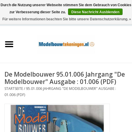
Durch die Nutzung unserer Webseite stimmen Sie dem Gebrauch von Cookies
zur Verbesserung dieser Seite zu.
Diese Nachricht Ausblenden
Für weitere Informationen beachten Sie bitte unsere Datenschutzerklärung. »
0 Artikel - €0,00
Startseite
Schiffe
Züge
De Modelbouwer 95.01.006 Jahrgang "De
Holzbau
Modelbouwer" Ausgabe : 01.006 (PDF)
STARTSEITE
/
95.01.006 JAHRGANG "DE MODELBOUWER" AUSGABE :
Landschaft
01.006 (PDF)
Maschinen
Dokumentation