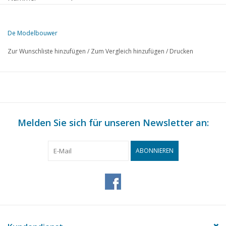
Herausgeber
Modelbouw MediaPrimair B.V.
De Modelbouwer
Diese Ausgabe von De Modelbouwer ist ausschließlich digital (als P
Zur Wunschliste hinzufügen
/
Zum Vergleich hinzufügen
/
Drucken
SEITE
BESCHREIBUNG
363
Von der Chefredaktion
364
Archivgespräch
365
Pinnwand
366
Melden Sie sich für unseren Newsletter an:
Generalversammlung vom 21. April 2001
367
Dampf und Dampf: ein Jungentraum?
368
Wheels up
ABONNIEREN
368
Alpha/Zulu DL 4
370
Die Koolhoven FK 46 (Zeichnung) TL 1
373
Die Website von….
374
Ein Rundumlicht (Zeichnung)
376
Brückengespräch
367
Fruchtschiff "Anna - Maria" (Zeichnung) TL 1