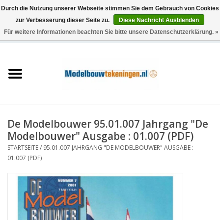
Durch die Nutzung unserer Webseite stimmen Sie dem Gebrauch von Cookies
zur Verbesserung dieser Seite zu.
Diese Nachricht Ausblenden
Für weitere Informationen beachten Sie bitte unsere Datenschutzerklärung. »
0 Artikel - €0,00
Startseite
Schiffe
Züge
De Modelbouwer 95.01.007 Jahrgang "De
Holzbau
Modelbouwer" Ausgabe : 01.007 (PDF)
STARTSEITE
/
95.01.007 JAHRGANG "DE MODELBOUWER" AUSGABE :
Landschaft
01.007 (PDF)
Maschinen
Dokumentation