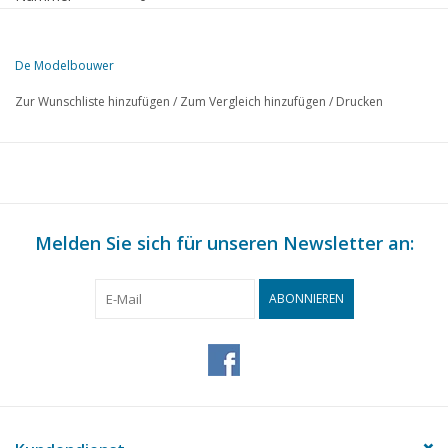
Herausgeber
Modelbouw MediaPrimair B.V.
De Modelbouwer
Diese Ausgabe von De Modelbouwer ist ausschließlich digital (als P
Zur Wunschliste hinzufügen
/
Zum Vergleich hinzufügen
/
Drucken
SEITE
BESCHREIBUNG
303
Von der Chefredaktion
304
Archivplausch
305
75 Jahre Eisenbahnmuseum. Das Museum feiert am 6. & 7. J
306
Melden Sie sich für unseren Newsletter an:
Eröffnung Modellbaumuseum am neuen Standort. 6. Mai 2
307
Honvorrichtung. (Zeichnung)
308
Die Dampflokomotive NS 5506 (Zeichnung) DL 5
ABONNIEREN
316
Brückenplausch
316
Schiffsmodellbau von A bis Z, Teil 3 DL 1
321
NVM Abteilung Vlaardingen existiert nicht mehr.
322
Die Herstellung von Plexiglasvitrinen.
323
Segel für die M-Klasse herstellen.
328
Elektronik und Funkfernsteuerung. Fernsteuerung DL 7/3