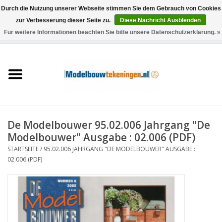
Durch die Nutzung unserer Webseite stimmen Sie dem Gebrauch von Cookies
zur Verbesserung dieser Seite zu.
Diese Nachricht Ausblenden
Für weitere Informationen beachten Sie bitte unsere Datenschutzerklärung. »
0 Artikel - €0,00
Startseite
Schiffe
Züge
De Modelbouwer 95.02.006 Jahrgang "De
Holzbau
Modelbouwer" Ausgabe : 02.006 (PDF)
STARTSEITE
/
95.02.006 JAHRGANG "DE MODELBOUWER" AUSGABE :
Landschaft
02.006 (PDF)
Maschinen
Dokumentation