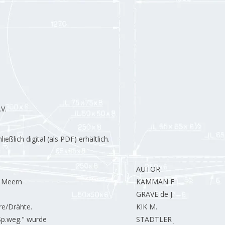
V.
lich digital (als PDF) erhältlich.
AUTOR
e Meern
KAMMAN F.
GRAVE de J.
re/Drähte.
KIK M.
Sp.weg." wurde
STADTLER J.