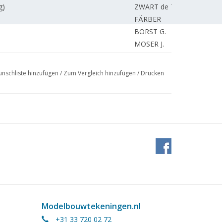
g)
ZWART de T.
FÄRBER
BORST G.
MOSER J.
ischen Dünen.
MOOIJ R.
 in HO
MOOIJ R.
nschliste hinzufügen
/
Zum Vergleich hinzufügen
/
Drucken
GRAAF de J.
BOTHOF P.
BOTHOF P.
BOTHOF P.
SCHUEMIE H.
 (Zeichnung)
LOON van W.
risch Teil 6
AKKERMAN P.
SMEDTS W.
on Teil 3
ROEKEL van J.
KAMMAN F.
KAMMAN F.
Modelbouwtekeningen.nl
REDAKTION.
+31 33 720 02 72