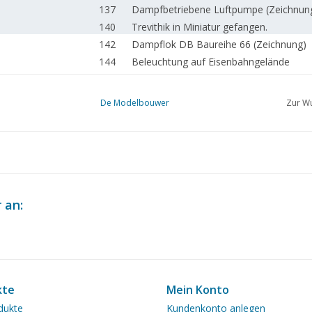
137
Dampfbetriebene Luftpumpe (Zeichnun
140
Trevithik in Miniatur gefangen.
142
Dampflok DB Baureihe 66 (Zeichnung)
144
Beleuchtung auf Eisenbahngelände
146
Ein robuster Amerikaner in den holländ
150
Der Schienenkran SHM 39 "De Schelde"
De Modelbouwer
Zur Wu
153
NS 6100 Lok. Teil (Zeichnung)
154
NAMAC Messe
155
Hobby 2002 Leeuwarden.
157
Bau eines Karton-DAF-Trucks
158
Modellbau mit Papier
160
Elektro-Segelflugmodell NVM-60J Teil 1
 an:
164
Schiffsmodellbau von A bis Z Teil 3 Histo
168
Modellbauausstellung im Brauhaus.
170
Pferdegeschirr bei leichter Betriebstrakti
179
Stahlspäne und Holzspäne.
180
Für Ihre Agenda.
kte
Mein Konto
180
Mitgliederanzeigen.
dukte
Kundenkonto anlegen