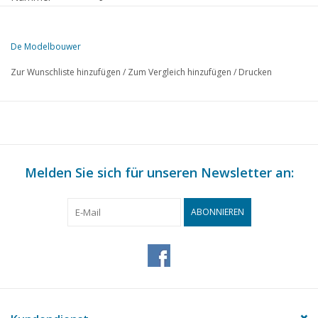
Herausgeber
Modelbouw MediaPrimair B.V.
De Modelbouwer
Diese Ausgabe von De Modelbouwer ist ausschließlich digital (als P
Zur Wunschliste hinzufügen
/
Zum Vergleich hinzufügen
/
Drucken
SEITE
BESCHREIBUNG
452
Archivgespräch
453
Senioren Rijnmond Cup
454
Das Binden von Modellbauern leicht gemacht.
455
Melden Sie sich für unseren Newsletter an:
Hegner Frontschleifmaschine HSM 300
457
Eurospoor 2004
457
Der Amtrack (LVT3) als Modell im Marinemuseum.
ABONNIEREN
460
Lastwagen im Maßstab 1:87.
461
Die Gelben Reiter.
462
Auto Junior Bauplatte Renault Espace.
463
Groninger Gemüsewagen DL1 (Zeichnung)
471
Die Fußplatte.
471
Aufruf Oberleitungen.