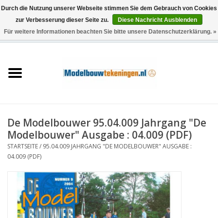
Durch die Nutzung unserer Webseite stimmen Sie dem Gebrauch von Cookies
zur Verbesserung dieser Seite zu.
Diese Nachricht Ausblenden
Für weitere Informationen beachten Sie bitte unsere Datenschutzerklärung. »
0 Artikel - €0,00
Startseite
Schiffe
Züge
De Modelbouwer 95.04.009 Jahrgang "De
Holzbau
Modelbouwer" Ausgabe : 04.009 (PDF)
STARTSEITE
/
95.04.009 JAHRGANG "DE MODELBOUWER" AUSGABE :
Landschaft
04.009 (PDF)
Maschinen
Dokumentation