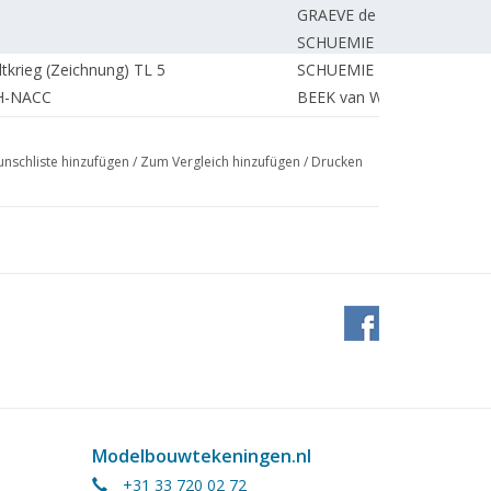
GRAEVE de J.
SCHUEMIE H.
krieg (Zeichnung) TL 5
SCHUEMIE H.
 H-NACC
BEEK van W.
BIEZEN van der H.
 (Zeichnung)
BIEZEN van der H.
nschliste hinzufügen
/
Zum Vergleich hinzufügen
/
Drucken
BIEZEN van der H.
BOTHOF P.
BOTHOF P.
BORST G.
KLERK de T.
HO. 10 Jahre mühsames Schaffen.
MOOIJ R.
BORST G.
g)
ROEKEL van J.
 Bouw Zuid"
ROEKEL van J.
ZWART de T.
uerte G-Spur-Lok.
REDAKTION.
Modelbouwtekeningen.nl
t HART P.
+31 33 720 02 72