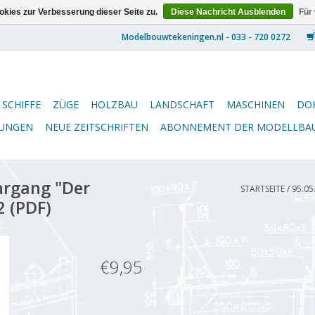
kies zur Verbesserung dieser Seite zu.
Diese Nachricht Ausblenden
Für
SCHIFFE
ZÜGE
HOLZBAU
LANDSCHAFT
MASCHINEN
DO
NUNGEN
NEUE ZEITSCHRIFTEN
ABONNEMENT DER MODELLBA
hrgang "Der
STARTSEITE
/
95.05
2 (PDF)
€9,95