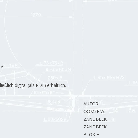
V.
lich digital (als PDF) erhältlich.
AUTOR
OOMSE W.
ZANDBEEK van R.
ZANDBEEK van R.
BLOK E.