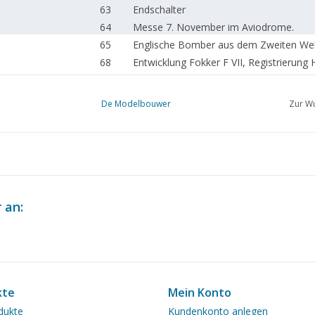
63
Endschalter
64
Messe 7. November im Aviodrome.
65
Englische Bomber aus dem Zweiten Welt
68
Entwicklung Fokker F VII, Registrierung
70
Brückenplausch
70
RC-Segeln für Anfänger TL3 zwei Boote
De Modelbouwer
Zur Wu
77
"Die Reede von Texel"
78
Messebericht Hasselt
81
Auto Junior, Citroën Méhari
82
Die Fußplatte.
82
Oberleitung für Modelleisenbahnen.TL2
85
Funktionierendes Containerterminal in 
 an:
90
Eurospoor 2004
91
Groninger Gemüsewagen TL4 (Zeichnun
95
10-jährige Holzmodellbaugruppe "Hout
96
BR 64 (Zeichnung) TL3
104
Produktinformation "CASPER" kohlebefe
kte
Mein Konto
105
Dampfmaschinen von Peter 't Hart TL 2
dukte
Kundenkonto anlegen