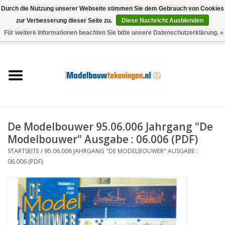
Durch die Nutzung unserer Webseite stimmen Sie dem Gebrauch von Cookies
zur Verbesserung dieser Seite zu.
Diese Nachricht Ausblenden
Für weitere Informationen beachten Sie bitte unsere Datenschutzerklärung. »
0 Artikel - €0,00
Startseite
Schiffe
Züge
De Modelbouwer 95.06.006 Jahrgang "De
Holzbau
Modelbouwer" Ausgabe : 06.006 (PDF)
STARTSEITE
/
95.06.006 JAHRGANG "DE MODELBOUWER" AUSGABE :
Landschaft
06.006 (PDF)
Maschinen
Dokumentation