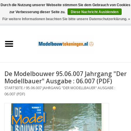
Durch die Nutzung unserer Webseite stimmen Sie dem Gebrauch von Cookies
zur Verbesserung dieser Seite zu.
Diese Nachricht Ausblenden
Für weitere Informationen beachten Sie bitte unsere Datenschutzerklärung. »
0 Artikel - €0,00
Startseite
Schiffe
Züge
De Modelbouwer 95.06.007 Jahrgang "Der
Holzbau
Modellbauer" Ausgabe : 06.007 (PDF)
STARTSEITE
/
95.06.007 JAHRGANG "DER MODELLBAUER" AUSGABE :
Landschaft
06.007 (PDF)
Maschinen
Dokumentation