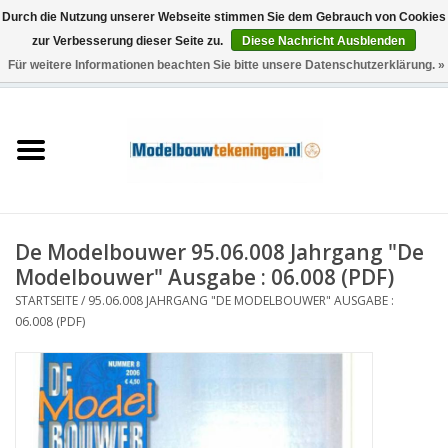
Durch die Nutzung unserer Webseite stimmen Sie dem Gebrauch von Cookies
zur Verbesserung dieser Seite zu.
Diese Nachricht Ausblenden
Für weitere Informationen beachten Sie bitte unsere Datenschutzerklärung. »
0 Artikel - €0,00
Startseite
Schiffe
Züge
De Modelbouwer 95.06.008 Jahrgang "De
Holzbau
Modelbouwer" Ausgabe : 06.008 (PDF)
STARTSEITE
/
95.06.008 JAHRGANG "DE MODELBOUWER" AUSGABE :
Landschaft
06.008 (PDF)
Maschinen
Dokumentation