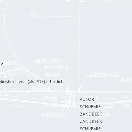
V.
lich digital (als PDF) erhältlich.
AUTOR
SCHUEMIE H.
ZANDBEEK van R.
ZANDBEEK van R.
SCHUEMIE H.