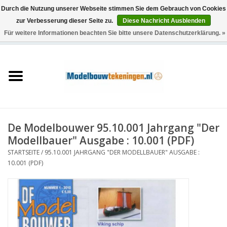
Durch die Nutzung unserer Webseite stimmen Sie dem Gebrauch von Cookies
zur Verbesserung dieser Seite zu.
Diese Nachricht Ausblenden
Für weitere Informationen beachten Sie bitte unsere Datenschutzerklärung. »
0 Artikel - €0,00
Startseite
Schiffe
Züge
De Modelbouwer 95.10.001 Jahrgang "Der
Holzbau
Modellbauer" Ausgabe : 10.001 (PDF)
STARTSEITE
/
95.10.001 JAHRGANG "DER MODELLBAUER" AUSGABE :
Landschaft
10.001 (PDF)
Maschinen
Dokumentation