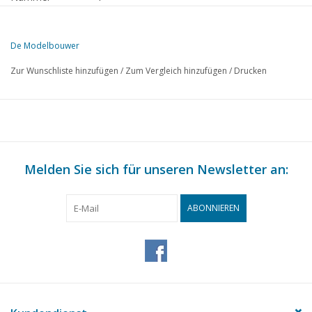
Herausgeber
Modelbouw MediaPrimair B.V.
De Modelbouwer
Diese Ausgabe von "Der Modellbauer" ist ausschließlich digital (als 
Zur Wunschliste hinzufügen
/
Zum Vergleich hinzufügen
/
Drucken
SEITE
BESCHREIBUNG
3
Leitartikel:
4
Archivplausch.
5
Zum Verkauf angeboten, gesucht.
6
Melden Sie sich für unseren Newsletter an:
Ein Kuh-Flugmodell. (F.K.46)
8
Inter-EX 2009 (alte Modellflieger)
11
Ein Flyer, gebaut von C. van Kooten
ABONNIEREN
12
Russische Flugzeuge im Zweiten Weltkrieg.
14
Eine Vielzahl von Abbildungen von Bausätzen und Baupläne
CNC…. So geht's. Ein Folgeprojekt. Der Ottomotor (mit Richt
15
Ottomotorprojekt) TL 5
19
Einige Hilfsmittel für die Werkstatt. (Zeichnung)
24
Bahn & Straßenbahn, Ausgabe 20