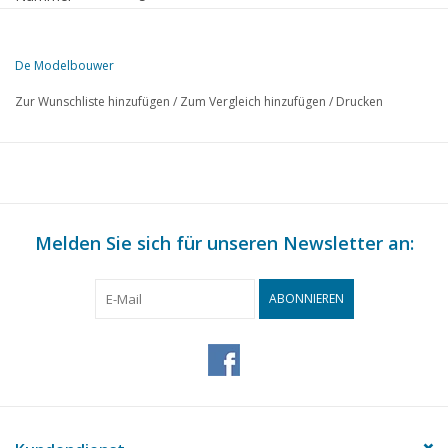
Herausgeber
Modelbouw MediaPrimair B.V.
De Modelbouwer
Diese Ausgabe von De Modelbouwer ist ausschließlich digital (als P
Zur Wunschliste hinzufügen
/
Zum Vergleich hinzufügen
/
Drucken
S.
BESCHREIBUNG
243
Redaktionell: Verkleinern und Vergrößern
244
Archivgespräch.
248
Eine BR50 Lokomotive 15”
252
Melden Sie sich für unseren Newsletter an:
Vergrößerte 7 1/4” B-Lokomotive DL1 (Zeichnung)
258
Eine Baggermaschine.
262
Modellbauverein „Het Y“ 25 Jahre.
ABONNIEREN
265
Frühlingsdampftag Loon op Zand.
267
Herbst-Dampftag in der Rijnhal.
268
Produktinformation von Artitec: Der Blaue Engel NS DE-1
269
Impression On Traxs 2010
270
Rail 2010 zum fünfundzwanzigsten Mal abgehalten.
272
Die Eisenbahn in den 50er, 60er, 70er Jahren