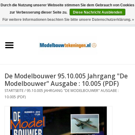
Durch die Nutzung unserer Webseite stimmen Sie dem Gebrauch von Cookies
zur Verbesserung dieser Seite zu.
Diese Nachricht Ausblenden
Für weitere Informationen beachten Sie bitte unsere Datenschutzerklärung. »
0 Artikel - €0,00
Startseite
Schiffe
Züge
De Modelbouwer 95.10.005 Jahrgang "De
Holzbau
Modelbouwer" Ausgabe : 10.005 (PDF)
STARTSEITE
/
95.10.005 JAHRGANG "DE MODELBOUWER" AUSGABE :
Landschaft
10.005 (PDF)
Maschinen
Dokumentation