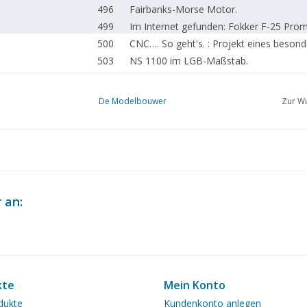
496
Fairbanks-Morse Motor.
499
Im Internet gefunden: Fokker F-25 Prom
500
CNC…. So geht's. : Projekt eines beson
503
NS 1100 im LGB-Maßstab.
504
Gepäckwagen Typ DG.
505
Segmentdrehscheibe.
De Modelbouwer
Zur Wu
506
Baggermühle Friesland (Zeichnung) DL
513
Heissluftmotoren XI, Zweizylinder-Stirl
514
DAF 105.460 XT von A. Jansen B.V.
516
Zwei klassische Wagen.
518
Ein Katamaran für die liebe Jugend. (Ze
521
Tage der offenen Tür bei der Maasoeve
 an:
522
Tag der offenen Tür Rading Spoor 2012
524
Madurodam anno 2012
528
Arado Ar E.555 von Revell.
530
Archivplausch.
530
MIC Nachrichten
kte
Mein Konto
531
Bericht zur Mitgliederversammlung der
dukte
Kundenkonto anlegen