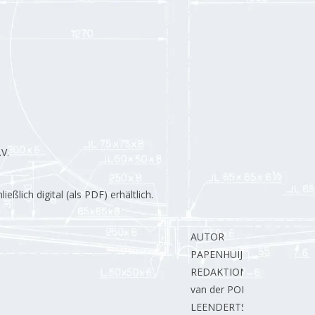
V.
lich digital (als PDF) erhältlich.
AUTOR
PAPENHUIJZEN H.
REDAKTION
van der POLS J.
LEENDERTSE J.