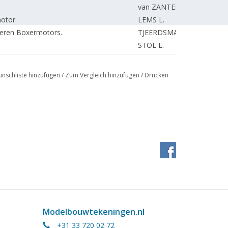
van ZANTEN J.
otor.
LEMS L.
deren Boxermotors.
TJEERDSMA H.
STOL E.
BLOK R.
de GROOT P.
nschliste hinzufügen
/
Zum Vergleich hinzufügen
/
Drucken
2
van RENSEN L.
ingmotoren.
KAMMAN F.
MOOIJ R.
ROS A.
ichnung)
BOGAARDS P.
r-Eisenbahn.
BOOTSMA K.
PAPENHUIJZEN H.
de GROOT P.
SCHUEMIE H.
van ZANDBEEK R.
KAMMAN F.
Modelbouwtekeningen.nl
 NVM am 31. März 2012 in De Meern.
VORSTAND
+31 33 720 02 72