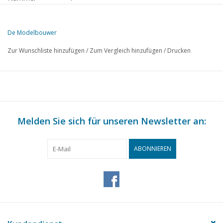
Herausgeber
Modelbouw MediaPrimair B.V.
De Modelbouwer
Diese Ausgabe von De Modelbouwer ist ausschließlich digital (als P
Zur Wunschliste hinzufügen
/
Zum Vergleich hinzufügen
/
Drucken
S.
BESCHREIBUNG
1
Von der Redaktion
2
Modell - Motor - Flugzeuge. TL 2
4
Modell-Segelflugzeugbau. TL 1
5
Melden Sie sich für unseren Newsletter an:
Ein Interview mit unserem technischen Mitarbeiter Herrn F
7
Modell-Eisenbahnen. TL 1
10
Flachboden-Segelyacht "Karkiet" TL 2
ABONNIEREN
13
Haustisch - Werkbank. (Zeichnung) TL 2
14
Die Drehbank TL 1
15
Eine moderne Kaminuhr. (Zeichnung) TL 2
16
Ausstellung im Bereich des Modellbaus in Rotterdam