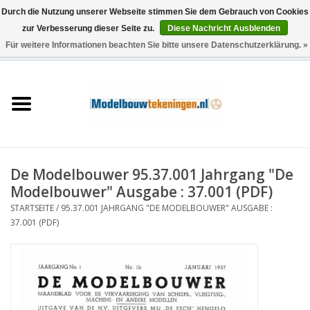
Durch die Nutzung unserer Webseite stimmen Sie dem Gebrauch von Cookies
zur Verbesserung dieser Seite zu.
Diese Nachricht Ausblenden
Für weitere Informationen beachten Sie bitte unsere Datenschutzerklärung. »
0 Artikel - €0,00
Startseite
Schiffe
Züge
De Modelbouwer 95.37.001 Jahrgang "De
Holzbau
Modelbouwer" Ausgabe : 37.001 (PDF)
STARTSEITE
/
95.37.001 JAHRGANG "DE MODELBOUWER" AUSGABE :
Landschaft
37.001 (PDF)
Maschinen
Dokumentation