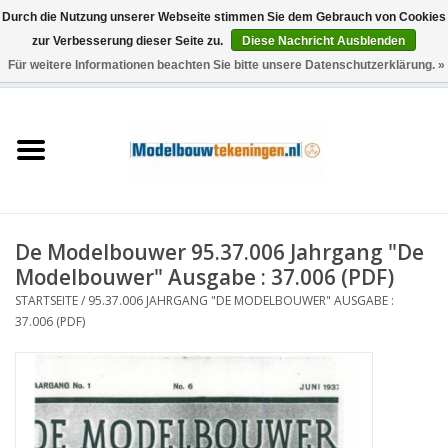
Durch die Nutzung unserer Webseite stimmen Sie dem Gebrauch von Cookies
zur Verbesserung dieser Seite zu.
Diese Nachricht Ausblenden
Für weitere Informationen beachten Sie bitte unsere Datenschutzerklärung. »
0 Artikel - €0,00
Startseite
Schiffe
Züge
De Modelbouwer 95.37.006 Jahrgang "De
Holzbau
Modelbouwer" Ausgabe : 37.006 (PDF)
STARTSEITE
/
95.37.006 JAHRGANG "DE MODELBOUWER" AUSGABE :
Landschaft
37.006 (PDF)
Maschinen
Dokumentation