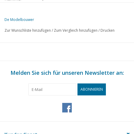
Herausgeber
Modelbouw MediaPrimair B.V.
De Modelbouwer
Diese Ausgabe von De Modelbouwer ist ausschließlich digital (als P
Zur Wunschliste hinzufügen
/
Zum Vergleich hinzufügen
/
Drucken
SEITE
BESCHREIBUNG
1
Modelleisenbahnen. TL 5
4
Lok N.S. Serie 3900 (Zeichnung) TL 1
5
Ein "Fabos"-Modell der S.S. "Nieuw Amsterdam"
5
Melden Sie sich für unseren Newsletter an:
Die "Piet Hein" TL 1
6
Ein netter Antriebsmechanismus für kleine Schiffsmodelle
6
Das Modell einer "Zeebec"
ABONNIEREN
7
Allgemeiner Maschinenbau. Firma Stuart Turner LtD. TL 3
8
Die Drehbank
10
Die Drehbank: wie wir sie selbst bauen TL3
11
Meißelhalter für Bohrmeißel
Tipps aus der Praxis: Zentrierbohrer, Schnapper für feine Ni
12
Metallgegenständen, Brünieren von Schraubenköpfen, Roh