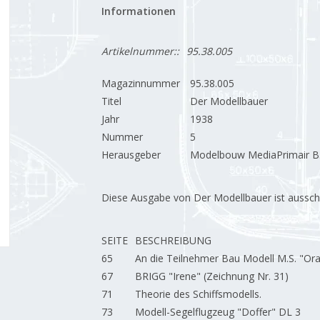
Informationen
Artikelnummer::
95.38.005
Magazinnummer
95.38.005
Titel
Der Modellbauer
Jahr
1938
Nummer
5
Herausgeber
Modelbouw MediaPrimair B.
Diese Ausgabe von Der Modellbauer ist ausschließ
SEITE
BESCHREIBUNG
65
An die Teilnehmer Bau Modell M.S. "Ora
67
BRIGG "Irene" (Zeichnung Nr. 31)
71
Theorie des Schiffsmodells.
73
Modell-Segelflugzeug "Doffer" DL 3