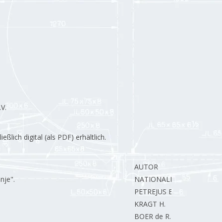
V.
lich digital (als PDF) erhältlich.
AUTOR
nje".
NATIONALES KOMITEE
PETREJUS E.
KRAGT H.
BOER de R.