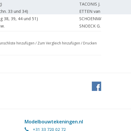
g)
TACONIS J.
chn. 33 und 34)
ETTEN van W.
g 38, 39, 44 und 51)
SCHOENMAKERS A.
sw.
SNOECK G.
REDAKTION.
nschliste hinzufügen
/
Zum Vergleich hinzufügen
/
Drucken
Modelbouwtekeningen.nl
+31 33 720 02 72