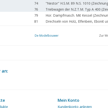
74
"Nestor" H.S.M. 89 N.S. 1010 (Zeichnun
76
Triebwagen der N.Z.T.M. Typ A 400 (Zei
79
Hor. Dampfmasch. Mit Kessel (Zeichnun
81
Drechseln von Holz, Elfenbein, Ebonit u
83
Clubberichte
De Modelbouwer
Zur Wu
 an:
kte
Mein Konto
dukte
Kundenkonto anlegen