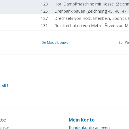
123
Hor. Dampfmaschine mit Kessel (Zeichn
125
Drehbank bauen (Zeichnung 45, 46, 47, 
127
Drechseln von Holz, Elfenbein, Ebonit u
131
Rostfrei halten von Metall. Ätzen von Me
132
Clubnachrichten
De Modelbouwer
Zur Wu
 an:
kte
Mein Konto
dukte
Kundenkonto anlegen