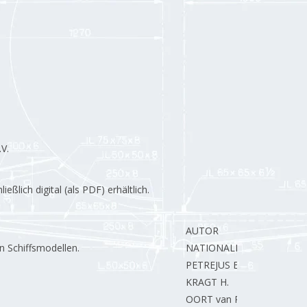
V.
lich digital (als PDF) erhältlich.
AUTOR
n Schiffsmodellen.
NATIONALES KOMITEE
PETREJUS E.
KRAGT H.
OORT van R.