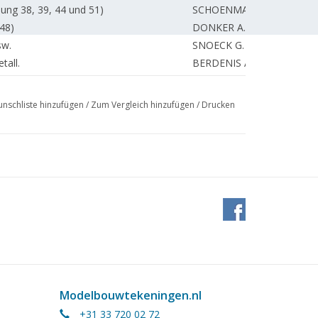
ung 38, 39, 44 und 51)
SCHOENMAKERS A.
48)
DONKER A.
sw.
SNOECK G.
tall.
BERDENIS A.
REDAKTION.
nschliste hinzufügen
/
Zum Vergleich hinzufügen
/
Drucken
Modelbouwtekeningen.nl
+31 33 720 02 72