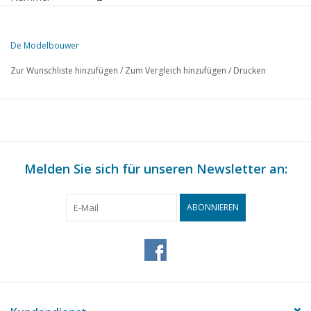
Verlag
Modelbouw MediaPrimair B.V.
De Modelbouwer
Diese Ausgabe von De Modelbouwer ist ausschließlich digital (als P
Zur Wunschliste hinzufügen
/
Zum Vergleich hinzufügen
/
Drucken
SEITE
BESCHREIBUNG
1
BRIGG "Irene" (Zeichnung Nr. 98, 109, 111)
5
Die Modelljacht "Condor" (Zeichn. 92 )
7
Das Motorflugzeug "Zephyr" (Zeichn. 94 )
10
Melden Sie sich für unseren Newsletter an:
Die elektrische Ausrüstung einer Modelleisenbahn.
12
Kesselspeisepumpe (Zeichnung 96)
13
Gewindeschneiden und -bohren auf der Drehbank
ABONNIEREN
16
Clubnachrichten