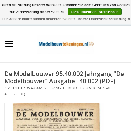
Durch die Nutzung unserer Webseite stimmen Sie dem Gebrauch von Cookies
zur Verbesserung dieser Seite zu.
Diese Nachricht Ausblenden
Für weitere Informationen beachten Sie bitte unsere Datenschutzerklärung. »
0 Artikel - €0,00
Startseite
Schiffe
Züge
De Modelbouwer 95.40.002 Jahrgang "De
Holzbau
Modelbouwer" Ausgabe : 40.002 (PDF)
STARTSEITE
/
95.40.002 JAHRGANG "DE MODELBOUWER" AUSGABE :
Landschaft
40.002 (PDF)
Maschinen
Dokumentation