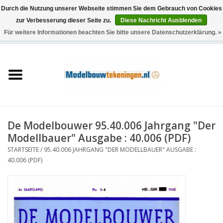
Durch die Nutzung unserer Webseite stimmen Sie dem Gebrauch von Cookies
zur Verbesserung dieser Seite zu.
Diese Nachricht Ausblenden
Für weitere Informationen beachten Sie bitte unsere Datenschutzerklärung. »
0 Artikel - €0,00
Startseite
Schiffe
Züge
De Modelbouwer 95.40.006 Jahrgang "Der
Holzbau
Modellbauer" Ausgabe : 40.006 (PDF)
STARTSEITE
/
95.40.006 JAHRGANG "DER MODELLBAUER" AUSGABE :
Landschaft
40.006 (PDF)
Maschinen
Dokumentation