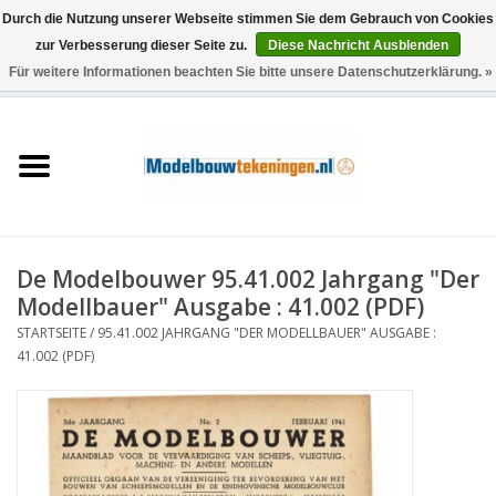
Durch die Nutzung unserer Webseite stimmen Sie dem Gebrauch von Cookies
zur Verbesserung dieser Seite zu.
Diese Nachricht Ausblenden
Für weitere Informationen beachten Sie bitte unsere Datenschutzerklärung. »
0 Artikel - €0,00
Startseite
Schiffe
Züge
De Modelbouwer 95.41.002 Jahrgang "Der
Holzbau
Modellbauer" Ausgabe : 41.002 (PDF)
STARTSEITE
/
95.41.002 JAHRGANG "DER MODELLBAUER" AUSGABE :
Landschaft
41.002 (PDF)
Maschinen
Dokumentation