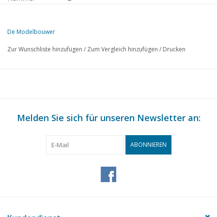
Herausgeber
Modelbouw MediaPrimair B.V.
De Modelbouwer
Diese Ausgabe von Der Modellbauer ist ausschließlich digital (als PD
Zur Wunschliste hinzufügen
/
Zum Vergleich hinzufügen
/
Drucken
S.
BESCHREIBUNG
17
"Die sieben Provinzen", im Maßstab 1:500
20
Das Bekleiden von Tauwerk für Schiffsmodelle.
21
Wagen und Waggons für Spur HO. (Zeichnung Nr. 122)
24
Melden Sie sich für unseren Newsletter an:
Das Herstellen von Schienen.
24
Eine Schwebebahn.
25
Bau einer empfindlichen Waage (Zeichnung)
ABONNIEREN
30
Fräsarbeiten auf der Drehbank (Zeichnung 123)
32
Buchbesprechung
32
Der aktive erste Modellbauclub aus Tilburg.