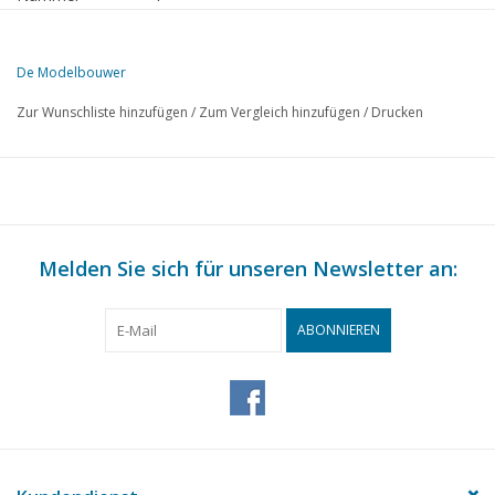
Herausgeber
Modelbouw MediaPrimair B.V.
De Modelbouwer
Diese Ausgabe von De Modelbouwer ist ausschließlich digital (als P
Zur Wunschliste hinzufügen
/
Zum Vergleich hinzufügen
/
Drucken
SEITE
BESCHREIBUNG
1
Zum Halbmodell eines Lotsenkutters.
4
Amerikanische Schiffe, früher und heute.(Zeichnung) MISSIS
10
Eisenbahnzubehör.
11
Melden Sie sich für unseren Newsletter an:
Lok. Nr. 76 der ehemaligen NCS, JETZT NS Nr. 3606 (Zeich
ABONNIEREN