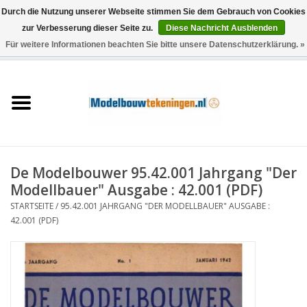
Durch die Nutzung unserer Webseite stimmen Sie dem Gebrauch von Cookies
zur Verbesserung dieser Seite zu.
Diese Nachricht Ausblenden
Für weitere Informationen beachten Sie bitte unsere Datenschutzerklärung. »
0 Artikel - €0,00
Startseite
Schiffe
Züge
De Modelbouwer 95.42.001 Jahrgang "Der
Holzbau
Modellbauer" Ausgabe : 42.001 (PDF)
STARTSEITE
/
95.42.001 JAHRGANG "DER MODELLBAUER" AUSGABE :
Landschaft
42.001 (PDF)
Maschinen
Dokumentation