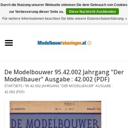
Durch die Nutzung unserer Webseite stimmen Sie dem Gebrauch von Cookies
zur Verbesserung dieser Seite zu.
Diese Nachricht Ausblenden
Für weitere Informationen beachten Sie bitte unsere Datenschutzerklärung. »
0 Artikel - €0,00
Startseite
Schiffe
Züge
De Modelbouwer 95.42.002 Jahrgang "Der
Holzbau
Modellbauer" Ausgabe : 42.002 (PDF)
STARTSEITE
/
95.42.002 JAHRGANG "DER MODELLBAUER" AUSGABE :
Landschaft
42.002 (PDF)
Maschinen
Dokumentation