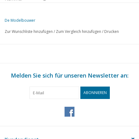
Herausgeber
Modelbouw MediaPrimair B.V.
De Modelbouwer
Diese Ausgabe von Der Modellbauer ist ausschließlich digital (als PD
Zur Wunschliste hinzufügen
/
Zum Vergleich hinzufügen
/
Drucken
SEITE
BESCHREIBUNG
17
Das Meta-Center.
20
Gleitboot "Daphnia 1" (Zeichn. 138)
21
J. SPIN, Freund der Modellbauer.
23
Melden Sie sich für unseren Newsletter an:
Eisenbahnzubehör.
24
Lok. Nr. 76 der ehemaligen NCS, JETZT NS Nr. 3606 (Zeich
27
Erratum: November 1941 Standardmaße in U.S.A.
ABONNIEREN
28
Lötlampe zum Selbermachen. (Zeichnung)
30
Kleine Schrauben und Gewindebolzen auf der Drehbank her