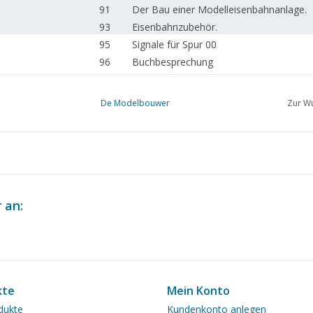
91
Der Bau einer Modelleisenbahnanlage.
93
Eisenbahnzubehör.
95
Signale für Spur 00
96
Buchbesprechung
De Modelbouwer
Zur Wu
 an:
kte
Mein Konto
dukte
Kundenkonto anlegen