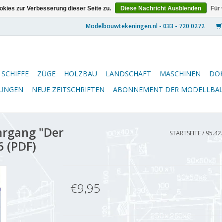
kies zur Verbesserung dieser Seite zu.
Diese Nachricht Ausblenden
Für
SCHIFFE
ZÜGE
HOLZBAU
LANDSCHAFT
MASCHINEN
DO
NUNGEN
NEUE ZEITSCHRIFTEN
ABONNEMENT DER MODELLBA
hrgang "Der
STARTSEITE
/
95.42
6 (PDF)
€9,95