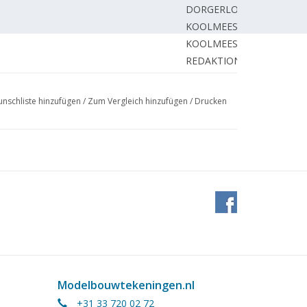
DORGERLO J.
KOOLMEES W.
KOOLMEES W.
REDAKTION.
nschliste hinzufügen
/
Zum Vergleich hinzufügen
/
Drucken
Modelbouwtekeningen.nl
+31 33 720 02 72