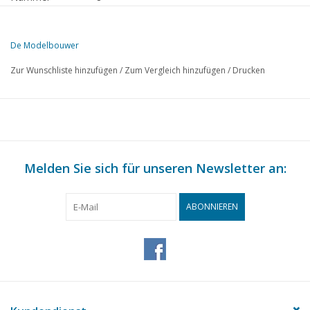
Herausgeber
Modelbouw MediaPrimair B.V.
De Modelbouwer
Diese Ausgabe von Der Modellbauer ist ausschließlich digital (als PD
Zur Wunschliste hinzufügen
/
Zum Vergleich hinzufügen
/
Drucken
S.
BESCHREIBUNG
113
Das Lotsenboot auf Spanten (Zeichnung)
116
Funktionierendes Modell eines U-Boots.
117
Die B.M. Methode für Schiffbauer.
118
Melden Sie sich für unseren Newsletter an:
Der Bau einer Modelleisenbahnanlage.
120
Zweischienenbahnen - Weichen, usw.
125
Das Bemalen von Eisenbahnmodellen.
ABONNIEREN
126
Gewindeschneiden auf der Drehbank.