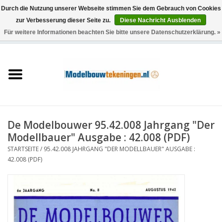
Durch die Nutzung unserer Webseite stimmen Sie dem Gebrauch von Cookies
zur Verbesserung dieser Seite zu.
Diese Nachricht Ausblenden
Für weitere Informationen beachten Sie bitte unsere Datenschutzerklärung. »
0 Artikel - €0,00
Startseite
Schiffe
Züge
De Modelbouwer 95.42.008 Jahrgang "Der
Holzbau
Modellbauer" Ausgabe : 42.008 (PDF)
STARTSEITE
/
95.42.008 JAHRGANG "DER MODELLBAUER" AUSGABE :
Landschaft
42.008 (PDF)
Maschinen
Dokumentation