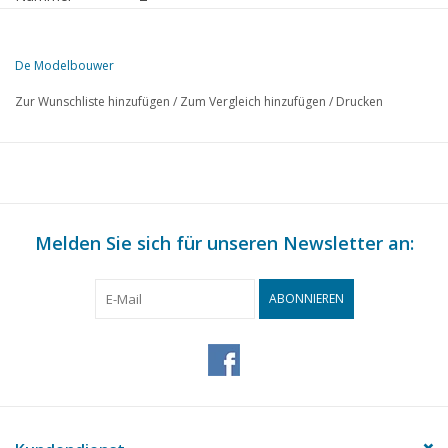
Verlag
Modelbouw MediaPrimair B.V.
De Modelbouwer
Diese Ausgabe von Der Modellbauer ist ausschließlich digital (als PD
Zur Wunschliste hinzufügen
/
Zum Vergleich hinzufügen
/
Drucken
SEITE
BESCHREIBUNG
17
Skandinavische Schiffe, mit Modellbeschreibung.
22
Eins zu fünfhundert.
24
Die Herstellung von Beibooten.
24
Melden Sie sich für unseren Newsletter an:
Aus der Korrespondenzmappe.
26
Tenderlok 2C2 Baureihe 6000 NS (Zeichnung) DL 2
29
Einfachwirkende Dampfspeisepumpe (Zeichnung)
ABONNIEREN
32
Von der Redaktion.