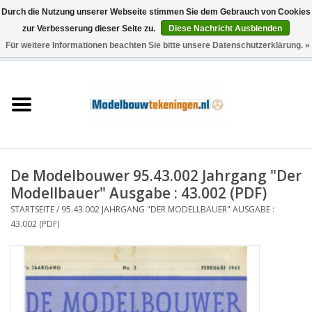
Durch die Nutzung unserer Webseite stimmen Sie dem Gebrauch von Cookies
zur Verbesserung dieser Seite zu.
Diese Nachricht Ausblenden
Für weitere Informationen beachten Sie bitte unsere Datenschutzerklärung. »
0 Artikel - €0,00
Startseite
Schiffe
Züge
De Modelbouwer 95.43.002 Jahrgang "Der
Holzbau
Modellbauer" Ausgabe : 43.002 (PDF)
STARTSEITE
/
95.43.002 JAHRGANG "DER MODELLBAUER" AUSGABE :
Landschaft
43.002 (PDF)
Maschinen
Dokumentation