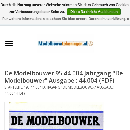
Durch die Nutzung unserer Webseite stimmen Sie dem Gebrauch von Cookies
zur Verbesserung dieser Seite zu.
Diese Nachricht Ausblenden
Für weitere Informationen beachten Sie bitte unsere Datenschutzerklärung. »
0 Artikel - €0,00
Startseite
Schiffe
Züge
De Modelbouwer 95.44.004 Jahrgang "De
Holzbau
Modelbouwer" Ausgabe : 44.004 (PDF)
STARTSEITE
/
95.44.004 JAHRGANG "DE MODELBOUWER" AUSGABE :
Landschaft
44.004 (PDF)
Maschinen
Dokumentation