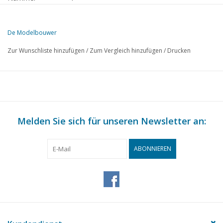
Herausgeber
Modelbouw MediaPrimair B.V.
De Modelbouwer
Diese Ausgabe von De Modelbouwer ist ausschließlich digital (als P
Zur Wunschliste hinzufügen
/
Zum Vergleich hinzufügen
/
Drucken
SEITE
BESCHREIBUNG
50
Modellbau und Behörden.
52
Halbfertigmodelle.
54
Modell-Güterwagen, 15 Tonnen geschlossener Ghs-Wagen.
59
Melden Sie sich für unseren Newsletter an:
Modellflugzeugmotor Nova 1
62
Modellbauunterricht in der Schule.
62
Betriebsgröße Mühlen bei Rotterdam.
ABONNIEREN
63
So ein Abzeichen steht dir gut.