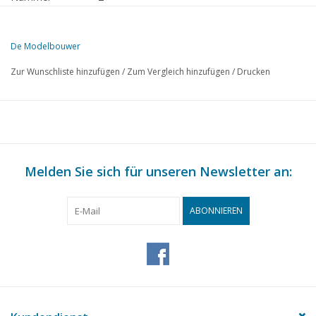
Herausgeber
Modelbouw MediaPrimair B.V.
De Modelbouwer
Diese Ausgabe von De Modelbouwer ist ausschließlich digital (als P
Zur Wunschliste hinzufügen
/
Zum Vergleich hinzufügen
/
Drucken
SEITE
BESCHREIBUNG
1
Modelle, die den Krieg gewannen.
6
Die aufbauende Kraft des Modellbaus.
7
Ein amerikanischer Walfänger.
13
Melden Sie sich für unseren Newsletter an:
Hr. Ms. "Isaac Sweers" (Zeichnung)
21
Abziehbilder für den Modellbau.
22
Das heutige Schiffsteil.
ABONNIEREN
25
Auf der Fußplatte.
26
Englische Lokomotiven bei der N.S.
29
Tenderlok 2 - B - 1. N.S. 5500 (Zeichnungen)
32
Über die Grundlagen des Eisenbahnmodellbaus.
38
Amerikanische Güterwagen der Militärbahnen;
40
N.S. bestellen elektrische Lokomotiven in der Schweiz.