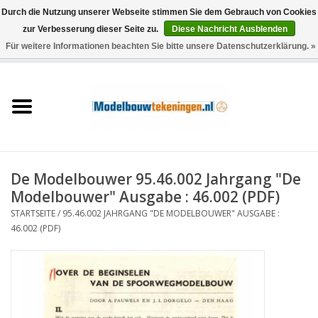
Durch die Nutzung unserer Webseite stimmen Sie dem Gebrauch von Cookies
zur Verbesserung dieser Seite zu.
Diese Nachricht Ausblenden
Für weitere Informationen beachten Sie bitte unsere Datenschutzerklärung. »
0 Artikel - €0,00
Startseite
Schiffe
Züge
De Modelbouwer 95.46.002 Jahrgang "De
Holzbau
Modelbouwer" Ausgabe : 46.002 (PDF)
STARTSEITE
/
95.46.002 JAHRGANG "DE MODELBOUWER" AUSGABE :
Landschaft
46.002 (PDF)
Maschinen
Dokumentation