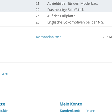
21
Abziehbilder für den Modellbau.
22
Das heutige Schiffsteil.
25
Auf der Fußplatte.
26
Englische Lokomotiven bei der N.S.
29
Tenderlok 2 - B - 1. N.S. 5500 (Zeichn
32
Über die Grundlagen des Eisenbahnmode
De Modelbouwer
Zur Wu
38
Amerikanische Güterwagen der Militärb
40
N.S. bestellen elektrische Lokomotiven i
41
Fragen-Rubrik.
43
Flugzeugmodellbau.
44
K.L.M. und Modellbau.
44
Zweitausend Modelle.
 an:
44
Balsaholz, ein neuer Kunstharzkleber.
45
Verbrennungsmotoren.
49
Dieselmotor B.D.1,8 (Zeichnung)
57
Lötwasser, Meißel, neue Anwendung vo
58
Modell eines Rudge-Motorrads.
kte
Mein Konto
60
Literaturübersicht.
dukte
Kundenkonto anlegen