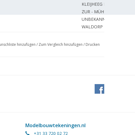
KLEIJHEEG L.
ZUR - MÜHLEN A.
UNBEKANNT
WALDORP H.
ungen)
HELDEN van J.
llbaus.
PAUWELS A.
nschliste hinzufügen
/
Zum Vergleich hinzufügen
/
Drucken
ahnen;
WIJNBEEK H.
n der Schweiz.
UNBEKANNT
REDAKTION.
HATTUM van J.
UNBEKANNT
PRINSEN B.
UNBEKANNT
BUWALDA J.
BUWALDA J.
n Holz.
UNBEKANNT
KLEIJHEEG L.
Modelbouwtekeningen.nl
UNBEKANNT
+31 33 720 02 72