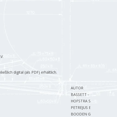
V.
lich digital (als PDF) erhältlich.
AUTOR
BASSETT - LOWKE W.
HOFSTRA S.
PETREJUS E.
BOODEN G.