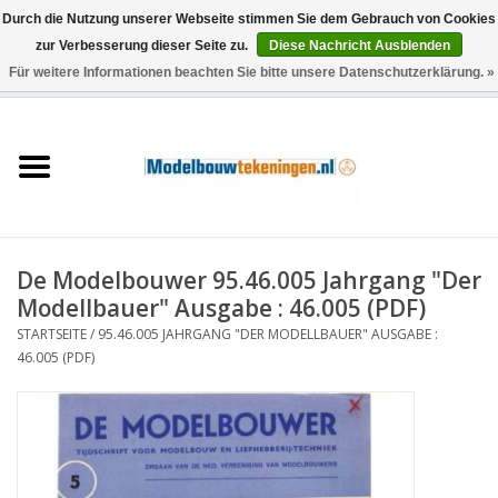
Durch die Nutzung unserer Webseite stimmen Sie dem Gebrauch von Cookies
zur Verbesserung dieser Seite zu.
Diese Nachricht Ausblenden
Für weitere Informationen beachten Sie bitte unsere Datenschutzerklärung. »
0 Artikel - €0,00
Startseite
Schiffe
Züge
De Modelbouwer 95.46.005 Jahrgang "Der
Holzbau
Modellbauer" Ausgabe : 46.005 (PDF)
STARTSEITE
/
95.46.005 JAHRGANG "DER MODELLBAUER" AUSGABE :
Landschaft
46.005 (PDF)
Maschinen
Dokumentation