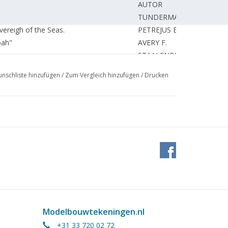
AUTOR
TUNDERMAN B.
vereigh of the Seas.
PETREJUS E.
oah"
AVERY F.
STAALENBURG J.
STAALENBURG J.
nschliste hinzufügen
/
Zum Vergleich hinzufügen
/
Drucken
BETTONVIEL H.
pien von Ahern;
VRIES de P.
1-1010
WIJCK van N.
lbaus. Teil 13
PAUWELS A.
VRIES de P.
VERHEY P.
Zeichnung)
VERHEY P.
erwagen (Zeichnung)
UNBEKANNT
TACONIS J.
Modelbouwtekeningen.nl
+31 33 720 02 72