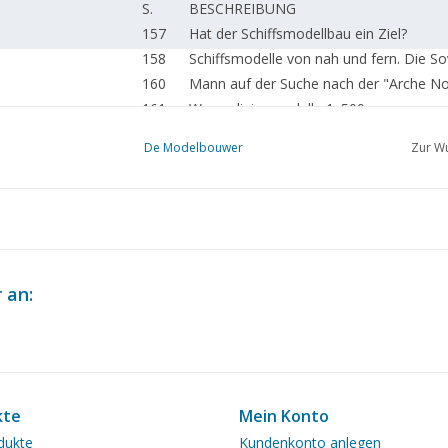
S.
BESCHREIBUNG
157
Hat der Schiffsmodellbau ein Ziel?
158
Schiffsmodelle von nah und fern. Die So
160
Mann auf der Suche nach der "Arche N
161
Wasserlinienmodelle 1: 500
164
Etwas über Klebstoffe
De Modelbouwer
Zur Wu
165
Modell-Dampftrawler "Haarlem"
167
Zweileitersystem für HO nach den Prinzi
168
Die elektrischen Lokomotiven N.S. 100
170
Über die Grundlagen des Eisenbahnmodel
172
Modellgüterwagen der N.S.
174
Von einer alten Pendeluhr.
 an:
176
Modell einer offenen Bockwindmühle. (
180
Amerikanischer 20-Tonnen-Offener Güt
180
Buchbesprechung
kte
Mein Konto
dukte
Kundenkonto anlegen