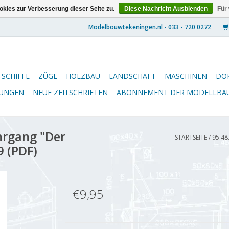
kies zur Verbesserung dieser Seite zu.
Diese Nachricht Ausblenden
Für
SCHIFFE
ZÜGE
HOLZBAU
LANDSCHAFT
MASCHINEN
DO
NUNGEN
NEUE ZEITSCHRIFTEN
ABONNEMENT DER MODELLBA
hrgang "Der
STARTSEITE
/
95.48
9 (PDF)
€9,95