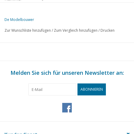
Herausgeber
Modelbouw MediaPrimair B.V.
De Modelbouwer
Diese Ausgabe von Der Modellbauer ist ausschließlich digital (als PD
Zur Wunschliste hinzufügen
/
Zum Vergleich hinzufügen
/
Drucken
SEITE
BESCHREIBUNG
133
Die Fußplatte.
Modelle auf Spanten. Ein offenes Boot mit Mittelschwert u
133
Schaluppentakelage.
136
Melden Sie sich für unseren Newsletter an:
Das Streichen von Holz.
137
Elektrische Lokomotive der Baureihe 1000 N.S. (Zeichnung)
139
Pullman-Schlafwagen. (Zeichnung)
ABONNIEREN
142
Modell-Dampflokomobil. Maßstab 1 : 12 (Zeichnung)
Schein und Wesen des Himmelsgewölbes. Neues Tellurium "
144
der Erde"
148
Modell einer Bark
148
Buchbesprechung