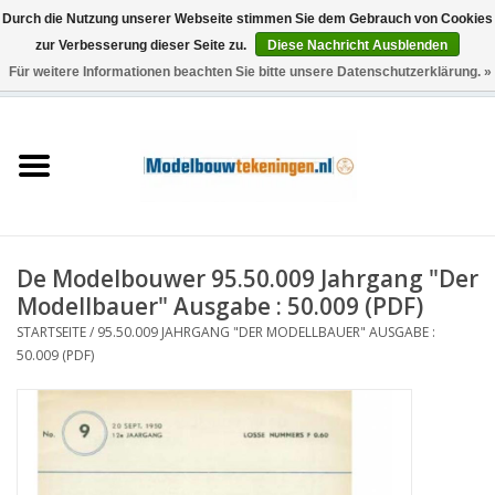
Durch die Nutzung unserer Webseite stimmen Sie dem Gebrauch von Cookies
zur Verbesserung dieser Seite zu.
Diese Nachricht Ausblenden
Für weitere Informationen beachten Sie bitte unsere Datenschutzerklärung. »
0 Artikel - €0,00
Startseite
Schiffe
Züge
De Modelbouwer 95.50.009 Jahrgang "Der
Holzbau
Modellbauer" Ausgabe : 50.009 (PDF)
STARTSEITE
/
95.50.009 JAHRGANG "DER MODELLBAUER" AUSGABE :
Landschaft
50.009 (PDF)
Maschinen
Dokumentation