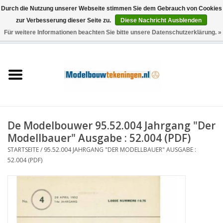
Durch die Nutzung unserer Webseite stimmen Sie dem Gebrauch von Cookies
zur Verbesserung dieser Seite zu.
Diese Nachricht Ausblenden
Für weitere Informationen beachten Sie bitte unsere Datenschutzerklärung. »
0 Artikel - €0,00
Startseite
Schiffe
Züge
De Modelbouwer 95.52.004 Jahrgang "Der
Holzbau
Modellbauer" Ausgabe : 52.004 (PDF)
STARTSEITE
/
95.52.004 JAHRGANG "DER MODELLBAUER" AUSGABE :
Landschaft
52.004 (PDF)
Maschinen
Dokumentation