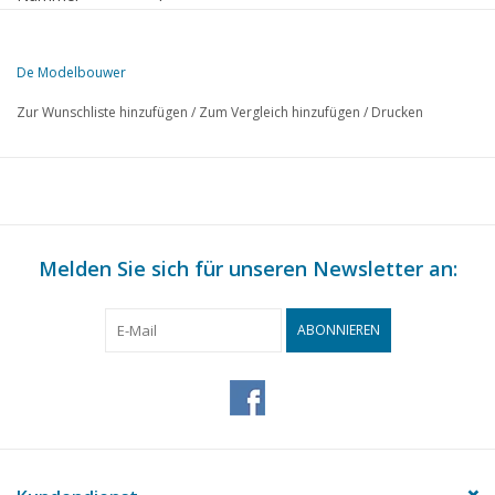
Herausgeber
Modelbouw MediaPrimair B.V.
De Modelbouwer
Diese Ausgabe von Der Modellbauer ist ausschließlich digital (als PD
Zur Wunschliste hinzufügen
/
Zum Vergleich hinzufügen
/
Drucken
SEITE
BESCHREIBUNG
49
Auf der Fußplatte der Brücke
49
Fahrendes Modell von "Slot Loevestein" (Zeichnung)
50
Modelle auf Spanten. Ein Botter. (Zeichnung)
52
Melden Sie sich für unseren Newsletter an:
1 D Güterzuglokomotive N.S. Baureihe 4600 Maßstab 1 : 45
53
Die Eisenbahnstrecke und ihre Umgebung.
56
Die Pd 7911 - 7920 "Türkis" (Zeichnung)
ABONNIEREN
58
Die Berechnung von Magnetspulen. (Tabelle)
61
Das "Bummelchen" (Zeichnung)
62
Model Railway News. Miniaturbahnen. Loco-Revue
63
Automatische Kupplungen.
64
Modell Puppenhaus.