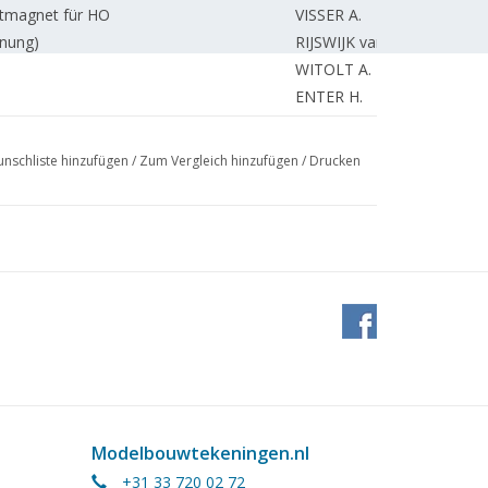
tmagnet für HO
VISSER A.
hnung)
RIJSWIJK van J.
WITOLT A.
ENTER H.
SCHOTANUS E.
rehbank.
VISSER A.
nschliste hinzufügen
/
Zum Vergleich hinzufügen
/
Drucken
g)
TOL van J.
rohrkessels. (Zeichnung)
SCHALK J.
GROOT de A.
Modelbouwtekeningen.nl
+31 33 720 02 72