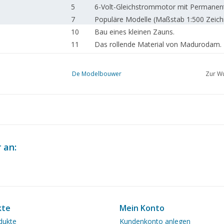
5
6-Volt-Gleichstrommotor mit Permanen
7
Populäre Modelle (Maßstab 1:500 Zeic
10
Bau eines kleinen Zauns.
11
Das rollende Material von Madurodam.
12
Das Rundschleifen eines Rotors
12
Das Anfertigen von Teilungen auf der D
De Modelbouwer
Zur Wu
13
Eine einfache Holz-Drehbank. (Zeichnun
16
Baubeschreibung eines vertikalen Flamm
16
So funktioniert das Fernsehen
 an:
kte
Mein Konto
dukte
Kundenkonto anlegen