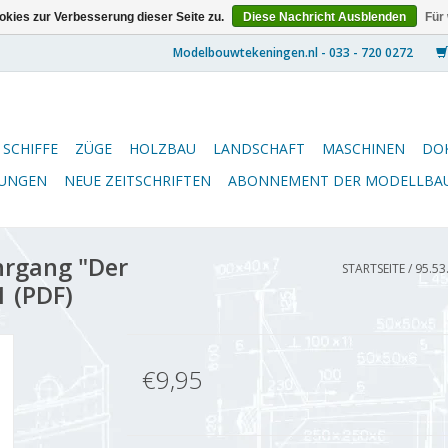
kies zur Verbesserung dieser Seite zu.
Diese Nachricht Ausblenden
Für
SCHIFFE
ZÜGE
HOLZBAU
LANDSCHAFT
MASCHINEN
DO
NUNGEN
NEUE ZEITSCHRIFTEN
ABONNEMENT DER MODELLBA
hrgang "Der
STARTSEITE
/
95.53
1 (PDF)
€9,95