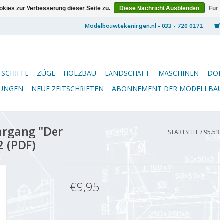
kies zur Verbesserung dieser Seite zu.
Diese Nachricht Ausblenden
Für
SCHIFFE
ZÜGE
HOLZBAU
LANDSCHAFT
MASCHINEN
DO
NUNGEN
NEUE ZEITSCHRIFTEN
ABONNEMENT DER MODELLBA
hrgang "Der
STARTSEITE
/
95.53
2 (PDF)
€9,95