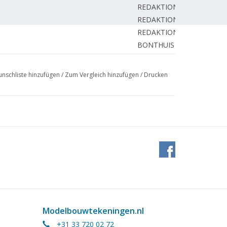
REDAKTION.
REDAKTION.
REDAKTION.
BONTHUIS J.
ENTER H.
 Modelleisenbahn.
NIEROP D.
nschliste hinzufügen
/
Zum Vergleich hinzufügen
/
Drucken
WAAL van der R.
Schienen-System.
SCHEPERS J.
ZWAAN P.
BETTONVIEL H.
ichten.
REDAKTION.
Modelbouwtekeningen.nl
+31 33 720 02 72