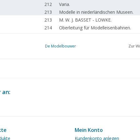
212
Varia.
213
Modelle in niederländischen Museen.
213
M. W. J. BASSET - LOWKE.
214
Oberleitung für Modelleisenbahnen.
215
Antrieb von gefederten Loks.
216
Das Modell des Monats : Brücke für die
De Modelbouwer
Zur Wu
219
Fahrwerke für HO-Rollmaterial.
221
Anschließen von Weichenzungen bei 2-
222
Güterwagen aus Plastik.
223
Ships of all ages
224
Inhaltsverzeichnis DMB 1953, Clubnachr
 an:
kte
Mein Konto
dukte
Kundenkonto anlegen