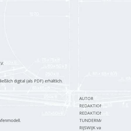
V.
lich digital (als PDF) erhältlich.
AUTOR
REDAKTION.
REDAKTION.
afenmodell.
TUNDERMAN B.
RIJSWIJK van J.